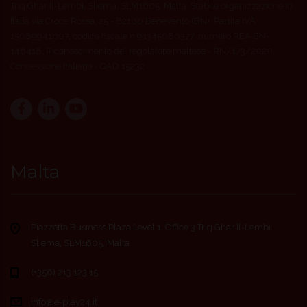
Triq Ghar Il-Lembi, Sliema, SLM1605, Malta. Stabile organizzazione in
Italia via Croce Rossa, 25 - 82100 Benevento (BN). Partita IVA
15089941007, codice fiscale n.91345080377, numero REA BN-
146418. Riconoscimento del regolatore maltese - RN/173/2020.
Concessione Italiana - GAD 15232
Malta
Piazzetta Business Plaza Level 1, Office 3 Triq Ghar Il-Lembi,
Sliema, SLM1605, Malta
(+356) 213 123 15
info@e-play24.it