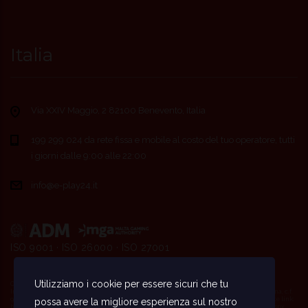
Italia
Via XXIV Maggio, 2 82100 Benevento, Italia
199 299 024 da rete fissa e mobile al costo del tuo operatore, tutti
i giorni dalle 9:00 alle 22:00
info@e-play24.it
ISO 9001 · ISO 26000 · ISO 27001
Utilizziamo i cookie per essere sicuri che tu
Obblighi informativi per le erogazioni pubbliche
In ossequio all’art. 1 comma 125 L. 124/2017, E-Play24 Ita Ltd stabile organizzazione italiana, c.f.
91345080377, ha ottenuto sussidi, vantaggi, sovvenzioni, contributi consultabili al seguente link:
possa avere la migliore esperienza sul nostro
https://www.rna.gov.it/RegistroNazionaleTrasparenza/faces/pages/TrasparenzaAiuto.jspx