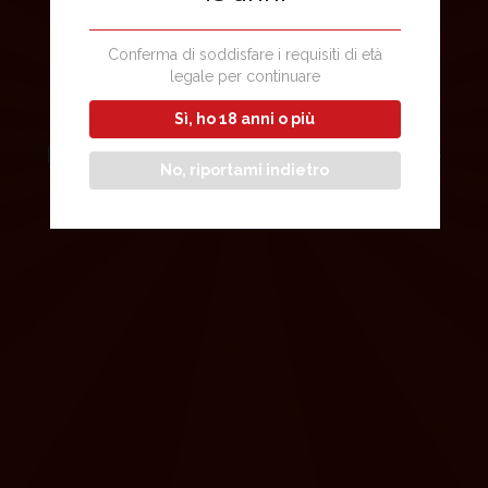
LOTTERIE
Conferma di soddisfare i requisiti di età
legale per continuare
Sì, ho 18 anni o più
Il gioco più popolare e tradizionale
No, riportami indietro
d’Italia
offerto in modalità online.