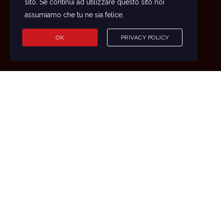
sito. Se continui ad utilizzare questo sito noi
assumiamo che tu ne sia felice.
OK
PRIVACY POLICY
50
+
100
+
25
+
LOTTERIE DIVERSE
ESTRAZIONI MESE
TIPOLOGIE DI
GIOCATA
LOTTERIE