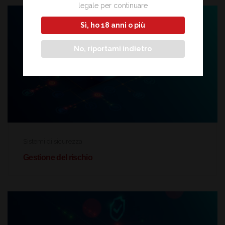
legale per continuare
Sì, ho 18 anni o più
No, riportami indietro
Sistemi di sicurezza
Gestione del rischio