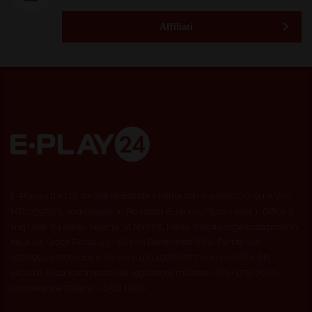
Affiliati
E-Play24 ITA Ltd società registrata a Malta con numero C52511 e VAT
MT20357525, sede legale in Piazzetta Business Plaza Level 1, Office 3
Triq Ghar Il-Lembi, Sliema, SLM1605, Malta. Stabile organizzazione in
Italia via Croce Rossa, 25 - 82100 Benevento (BN). Partita IVA
15089941007, codice fiscale n.91345080377, numero REA BN-
146418. Riconoscimento del regolatore maltese - RN/173/2020.
Concessione Italiana - GAD 15232