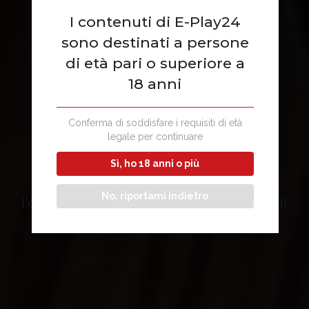
I contenuti di E-Play24
sono destinati a persone
di età pari o superiore a
18 anni
IPPICA
Conferma di soddisfare i requisiti di età
legale per continuare
Sì, ho 18 anni o più
La soddisfazione dell’utente è
No, riportami indietro
l’obiettivo principale, E-Play24 offre il
meglio dell’ippica nazionale.