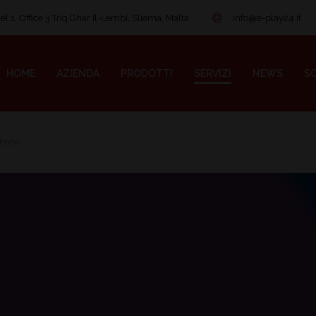
l 1, Office 3 Triq Ghar Il-Lembi, Sliema, Malta
info@e-play24.it
HOME
AZIENDA
PRODOTTI
SERVIZI
NEWS
SO
ifrode