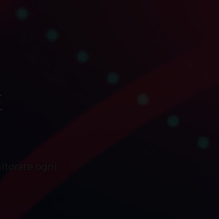
E
itorare ogni