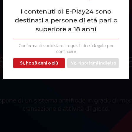
I contenuti di E-Play24 sono
destinati a persone di età pari o
superiore a 18 anni
Conferma di soddisfare i requisiti di età legale per
continuare
SERVIZI ANTIFROD
Sì, ho 18 anni o più
No, riportami indietro
spone di un sistema antifrode in grado di mon
transazione e attività di gioco.