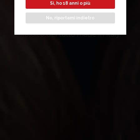
GAMES
Sì, ho 18 anni o più
No, riportami indietro
I giochi di carte. L’intrattenimento
classico del tutto made in Italy.