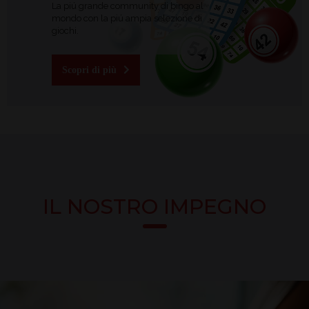
La piú grande community di bingo al
mondo con la piú ampia selezione di
giochi.
Scopri di più
IL NOSTRO IMPEGNO