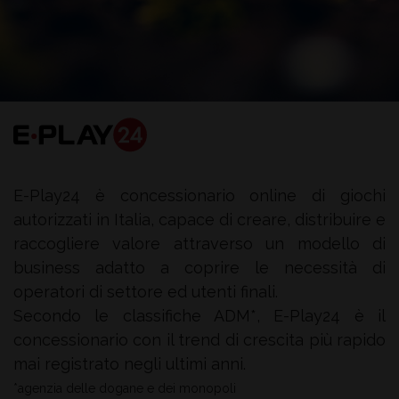
E-Play24 è concessionario online di giochi
autorizzati in Italia, capace di creare, distribuire e
raccogliere valore attraverso un modello di
business adatto a coprire le necessità di
operatori di settore ed utenti finali.
Secondo le classifiche ADM*, E-Play24 è il
concessionario con il trend di crescita più rapido
mai registrato negli ultimi anni.
*agenzia delle dogane e dei monopoli