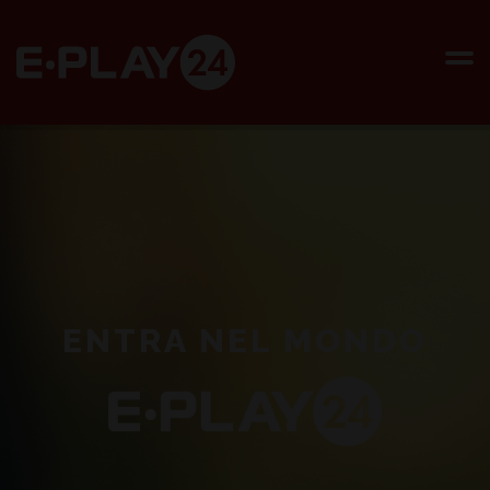
ENTRA NEL MONDO