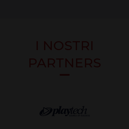
I NOSTRI
PARTNERS