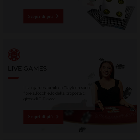
Scopri di più
LIVE GAMES
I live games forniti da Playtech sono il
fiore all’occhiello della proposta di
gioco di E-Play24.
Scopri di più