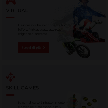
VIRTUAL
Il successo si ha solo con i migliori,
l’offerta Virtual adatta alle reali
esigenze di mercato.
Scopri di più
SKILL GAMES
I giochi di carte: l’intrattenimento
classico del tutto made in Italy.