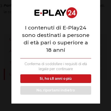
Parlaci di te:
inserisci titoli di studio, esperienze professionali,
le competenze linguistiche e le tue caratteristiche distintive.
I contenuti di E-Play24
sono destinati a persone
LA STORIA
di età pari o superiore a
18 anni
AUDIT E CONFORMITÁ
TREND AZIENDALE
Conferma di soddisfare i requisiti di età
legale per continuare
LAVORA CON NOI
Sì, ho 18 anni o più
No, riportami indietro