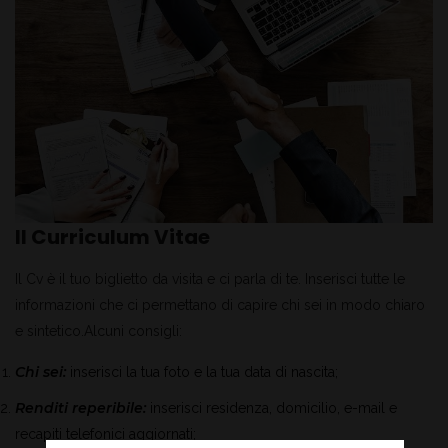
Il Curriculum Vitae
Il Cv è il tuo biglietto da visita e ci parla di te. Inserisci tutte le
informazioni che ci permettano di capire chi sei in modo chiaro
e sintetico.Alcuni consigli:
Chi sei
:
inserisci la tua foto e la tua data di nascita;
Renditi reperibile
:
inserisci residenza, domicilio, e-mail e
recapiti telefonici aggiornati;