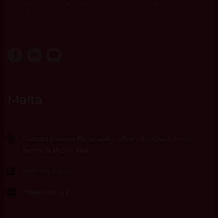
15089941007, codice fiscale n.91345080377, numero REA BN-
146418. Riconoscimento del regolatore maltese - RN/173/2020.
Concessione Italiana - GAD 15232
Malta
Piazzetta Business Plaza Level 1, Office 3 Triq Ghar Il-Lembi,
Sliema, SLM1605, Malta
(+356) 213 123 15
info@e-play24.it