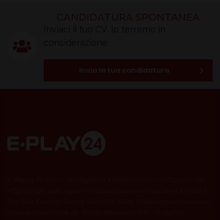
CANDIDATURA SPONTANEA
Inviaci il tuo CV, lo terremo in
considerazione
Invia la tua candidatura
E-Play24 ITA Ltd società registrata a Malta con numero C52511 e VAT
MT20357525, sede legale in Piazzetta Business Plaza Level 1, Office 3
Triq Ghar Il-Lembi, Sliema, SLM1605, Malta. Stabile organizzazione in
Italia via Croce Rossa, 25 - 82100 Benevento (BN). Partita IVA