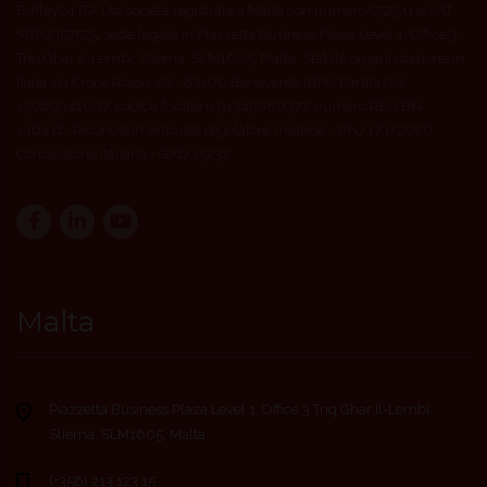
E-Play24 ITA Ltd società registrata a Malta con numero C52511 e VAT
MT20357525, sede legale in Piazzetta Business Plaza Level 1, Office 3
Triq Ghar Il-Lembi, Sliema, SLM1605, Malta. Stabile organizzazione in
Italia via Croce Rossa, 25 - 82100 Benevento (BN). Partita IVA
15089941007, codice fiscale n.91345080377, numero REA BN-
146418. Riconoscimento del regolatore maltese - RN/173/2020.
Concessione Italiana - GAD 15232
Malta
Piazzetta Business Plaza Level 1, Office 3 Triq Ghar Il-Lembi,
Sliema, SLM1605, Malta
(+356) 213 123 15