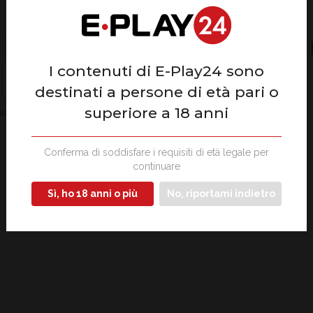
Face
L
impegno sociale
inclusione e diversità
SHARE
I contenuti di E-Play24 sono
salute e benessere
solidarietà
sostenibilità
destinati a persone di età pari o
superiore a 18 anni
aglianza di genere
welfare sociale
Conferma di soddisfare i requisiti di età legale per
continuare
Sì, ho 18 anni o più
No, riportami indietro