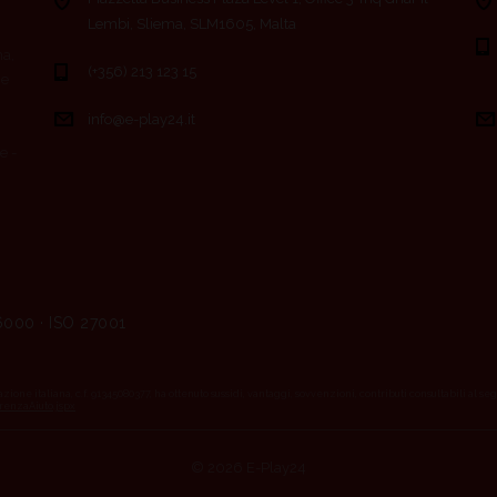
Lembi, Sliema, SLM1605, Malta
ma,
(+356) 213 123 15
ce
info@e-play24.it
e -
6000 · ISO 27001
azione italiana, c.f. 91345080377, ha ottenuto sussidi, vantaggi, sovvenzioni, contributi consultabili al se
renzaAiuto.jspx
© 2026 E-Play24