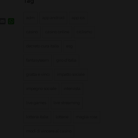
Tag
adm
app android
app ios
book
inkedIn
Email
WhatsApp
casino
casino online
ciclismo
decreto cura italia
esg
fantasyteam
giro d'italia
gratta e vinci
impatto sociale
impegno sociale
intervista
live games
live streaming
lotteria italia
lotterie
maglia rosa
modi di vincere al casino