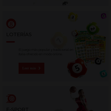
LOTERÍAS
El juego más popular y tradicional en
Italia ofrecido en modo online.
Leer más
E-SPORT