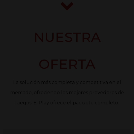
NUESTRA
OFERTA
La solución más completa y competitiva en el
mercado, ofreciendo los mejores provedores de
juegos, E-Play ofrece el paquete completo.