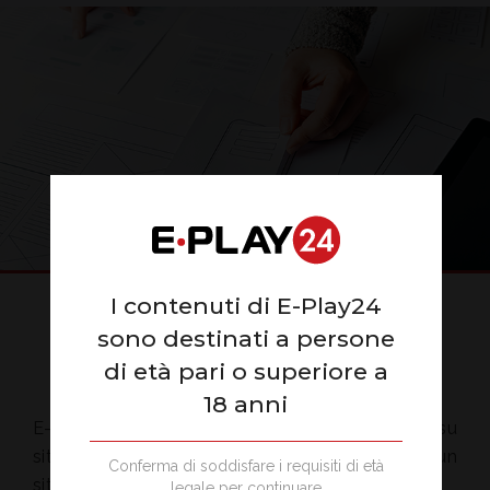
I contenuti di E-Play24
Sitio de Juegos en linea
sono destinati a persone
di età pari o superiore a
18 anni
E-Play24 ofrece una solución exclusiva para su
sitio web. Atraiga a numerosos clientes con un
Conferma di soddisfare i requisiti di età
sitio moderno y personalizado.
legale per continuare