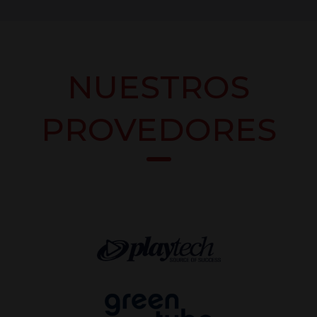
NUESTROS
PROVEDORES