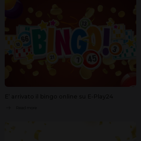
E’ arrivato il bingo online su E-Play24
Read more