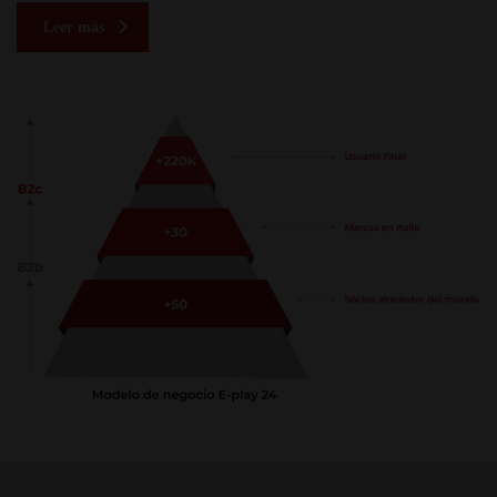
Leer más