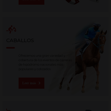
CABALLOS
Ofrecemos una gran variedad y
cobertura de los eventos de carreras
de hipódromo nacionales más
populares y cotizados.
Leer más