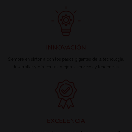
INNOVACIÓN
Siempre en sintonía con los pasos gigantes de la tecnologia,
desarrollar y ofrecer los mejores servicios y tendencias.
EXCELENCIA