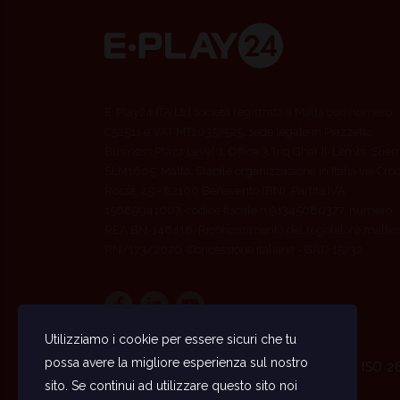
E-Play24 ITA Ltd società registrata a Malta con numero
C52511 e VAT MT20357525, sede legale in Piazzetta
Business Plaza Level 1, Office 3 Triq Ghar Il-Lembi, Slie
SLM1605, Malta. Stabile organizzazione in Italia via Cro
Rossa, 25 - 82100 Benevento (BN). Partita IVA
15089941007, codice fiscale n.91345080377, numero
REA BN-146418. Riconoscimento del regolatore maltes
RN/173/2020. Concessione Italiana - GAD 15232
Utilizziamo i cookie per essere sicuri che tu
possa avere la migliore esperienza sul nostro
ISO 9001 · ISO 2
sito. Se continui ad utilizzare questo sito noi