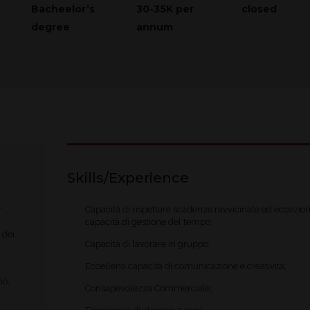
Bacheelor’s
30-35K per
closed
degree
annum
Skills/Experience
r
Capacità di rispettare scadenze ravvicinate ed eccezion
capacità di gestione del tempo;
 dei
Capacità di lavorare in gruppo;
Eccellenti capacità di comunicazione e creatività;
nò,
Consapevolezza Commerciale;