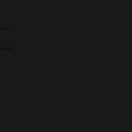
;
estire
o
 sender
;