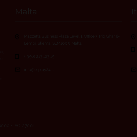
Malta
I
Piazzetta Business Plaza Level 1, Office 3 Triq Ghar Il-
Lembi, Sliema, SLM1605, Malta
ma,
(+356) 213 123 15
ce
info@e-play24.it
e -
6000 · ISO 27001