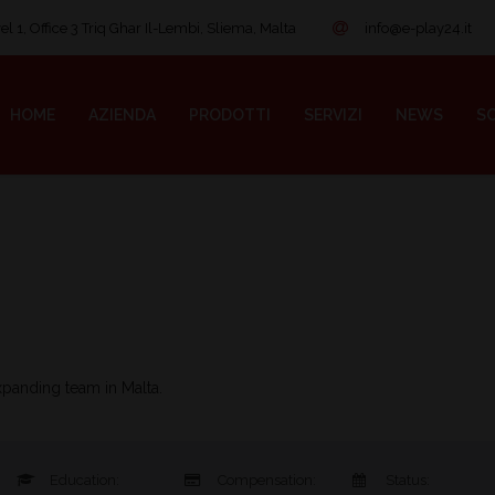
l 1, Office 3 Triq Ghar Il-Lembi, Sliema, Malta
info@e-play24.it
HOME
AZIENDA
PRODOTTI
SERVIZI
NEWS
SO
xpanding team in Malta.
Education:
Compensation:
Status: