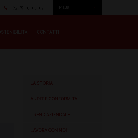
Malta
(+356) 213 123 15
STENIBILITÀ
CONTATTI
LA STORIA
AUDIT E CONFORMITÁ
TREND AZIENDALE
LAVORA CON NOI