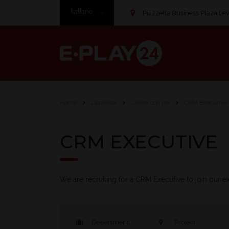
Italiano
Piazzetta Business Plaza Leve
Home
L’azienda
Lavora con noi
CRM Executive
CRM EXECUTIVE
We are recruiting for a CRM Executive to join our e
Department:
Project