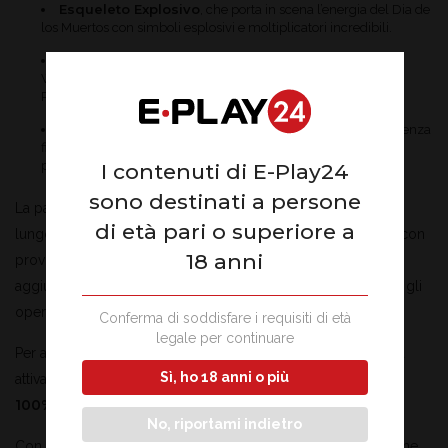
Esqueleto Explosivo
, che porta in scena l’energia del Dia de
los Muertos con simboli esplosivi e moltiplicatori incredibili.
Midas Golden Touch 2
, ispirato al mito di Re Mida, con
Wild moltiplicatori fino a 32x e modalità Free Spin con Sticky
Respin.
Carnival Queen Reborn
, ambientata in un carnevale senza
fine, con 4.096 modalità di vincita, funzione Avalanche e
potenziale massimo fino a 22.700x.
I contenuti di E-Play24
sono destinati a persone
La partnership con Thunderkick si inserisce in una visione di
di età pari o superiore a
lungo periodo che vede E-Play24 impegnata a collaborare con
18 anni
provider di rilevanza internazionale, in grado di offrire valore
aggiunto e rafforzare il posizionamento della piattaforma tra gli
operatori più dinamici del settore.
Conferma di soddisfare i requisiti di età
legale per continuare
25–31 agosto
Per accompagnare il lancio, nel periodo
sarà
Sì, ho 18 anni o più
attiva una promozione dedicata che prevede un bonus del
100% fino a 20€
sui nuovi giochi.
No, riportami indietro
Con questo ingresso, E-Play24 conferma la propria vocazione