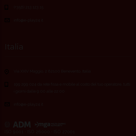
(+356) 213 123 15
info@e-play24.it
Italia
Via XXIV Maggio, 2 82100 Benevento, Italia
199 299 024 da rete fissa e mobile al costo del tuo operatore, tutti
i giorni dalle 9:00 alle 22:00
info@e-play24.it
ISO 9001 · ISO 26000 · ISO 27001