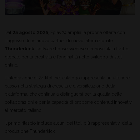
25 agosto 2025
Dal
, Eplay24 amplia la propria offerta con
l’ingresso di un nuovo partner di rilievo internazionale:
Thunderkick
, software house svedese riconosciuta a livello
globale per la creatività e l’originalità nello sviluppo di slot
online.
L’integrazione di 24 titoli nel catalogo rappresenta un ulteriore
passo nella strategia di crescita e diversificazione della
piattaforma, che continua a distinguersi per la qualità delle
collaborazioni e per la capacità di proporre contenuti innovativi
al mercato italiano.
Il primo rilascio include alcuni dei titoli più rappresentativi della
produzione Thunderkick.