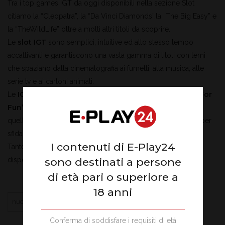
Tra i top games IGT da oggi disponibili nella sezione Slot
citiamo la “Cleopatra”, la “Da Vinci Diamonds”,la “The Big Easy” e
la “TheWildLife” oltre a molti altri titoli da scoprire.
slot IGT
Le
sono semplici, intuitive ed allo stesso tempo
accattivanti e garantiscono una vasta gamma di titoli con temi
che spaziano dalla cinematografia ai fumetti, alla musica, alle
serie tv e ai cartoni animati.
IGT slot
versione gratuita “For
Le
sono disponibili sia nella
Fun”
con denaro virtuale, se il vostro obiettivo principale è
quello di divertirvi, oppure nella versione con denaro reale per
sfidare la fortuna e vincere ricchi premi.
I contenuti di E-Play24
Tante altre novità sono in programma su E-Play24 e presto
sono destinati a persone
disponibili per l’intero network!
di età pari o superiore a
18 anni
nuove slots
slot
Conferma di soddisfare i requisiti di età