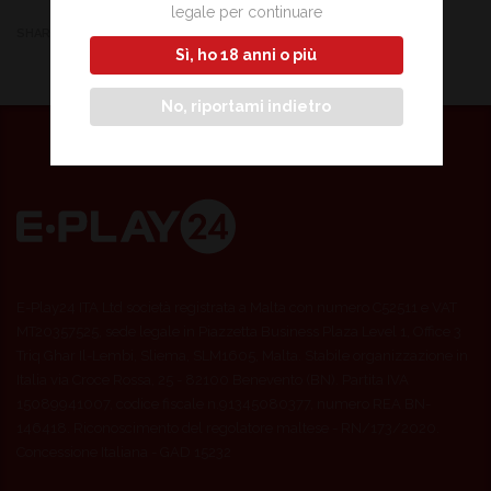
legale per continuare
Facebook
LinkedIn
Email
WhatsApp
SHARE
Sì, ho 18 anni o più
No, riportami indietro
E-Play24 ITA Ltd società registrata a Malta con numero C52511 e VAT
MT20357525, sede legale in Piazzetta Business Plaza Level 1, Office 3
Triq Ghar Il-Lembi, Sliema, SLM1605, Malta. Stabile organizzazione in
Italia via Croce Rossa, 25 - 82100 Benevento (BN). Partita IVA
15089941007, codice fiscale n.91345080377, numero REA BN-
146418. Riconoscimento del regolatore maltese - RN/173/2020.
Concessione Italiana - GAD 15232