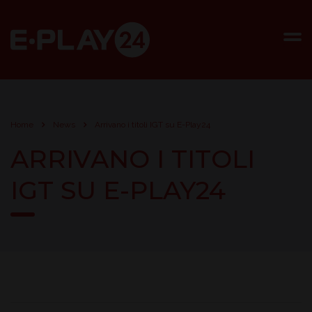
Home
News
Arrivano i titoli IGT su E-Play24
ARRIVANO I TITOLI
IGT SU E-PLAY24