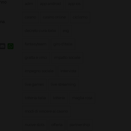
anno
adm
app android
app ios
casino
casino online
ciclismo
ana.
decreto cura italia
esg
fantasyteam
giro d'italia
book
inkedIn
Email
WhatsApp
gratta e vinci
impatto sociale
impegno sociale
intervista
live games
live streaming
lotteria italia
lotterie
maglia rosa
modi di vincere al casino
nuove slots
offerta
partnership