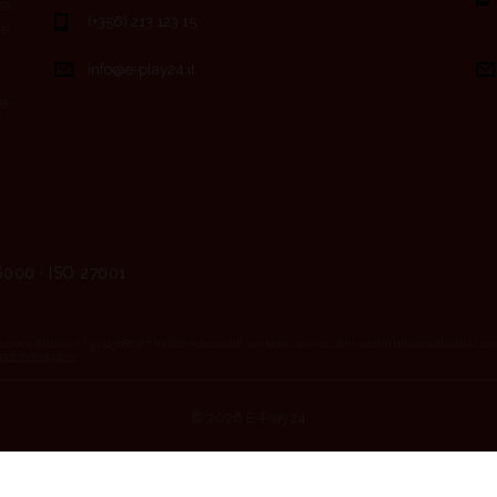
ma,
(+356) 213 123 15
ce
info@e-play24.it
e -
6000 · ISO 27001
azione italiana, c.f. 91345080377, ha ottenuto sussidi, vantaggi, sovvenzioni, contributi consultabili al se
renzaAiuto.jspx
© 2026 E-Play24
Italiano
English
(
Inglese
)
Español
(
Spagnolo
)