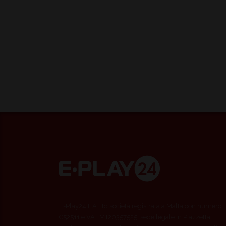
E-Play24 ITA Ltd società registrata a Malta con numero
C52511 e VAT MT20357525, sede legale in Piazzetta