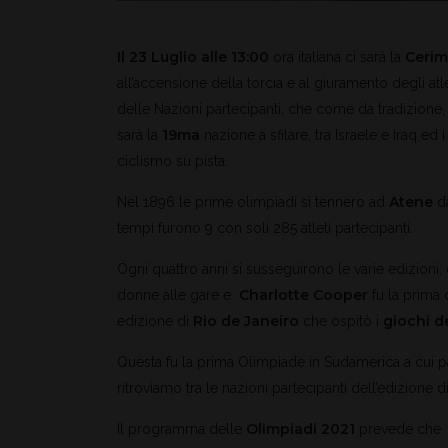
Il 23 Luglio alle 13:00
Cerim
ora italiana ci sarà la
all’accensione della torcia e al giuramento degli atlet
delle Nazioni partecipanti, che come da tradizione, 
19ma
sarà la
nazione a sfilare, tra Israele e Iraq ed
ciclismo su pista.
Atene
Nel 1896 le prime olimpiadi si tennero ad
d
tempi furono 9 con soli 285 atleti partecipanti.
Ogni quattro anni si susseguirono le varie edizioni,
Charlotte Cooper
donne alle gare e
fu la prima 
Rio de Janeiro
giochi d
edizione di
che ospitò i
Questa fu la prima Olimpiade in Sudamerica a cui 
ritroviamo tra le nazioni partecipanti dell’edizione d
Olimpiadi 2021
Il programma delle
prevede che t