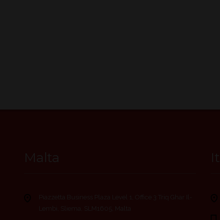
Malta
I
Piazzetta Business Plaza Level 1, Office 3 Triq Ghar Il-
Lembi, Sliema, SLM1605, Malta