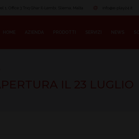
l 1, Office 3 Triq Ghar Il-Lembi, Sliema, Malta
info@e-play24.it
HOME
AZIENDA
PRODOTTI
SERVIZI
NEWS
SO
o
APERTURA IL 23 LUGLIO