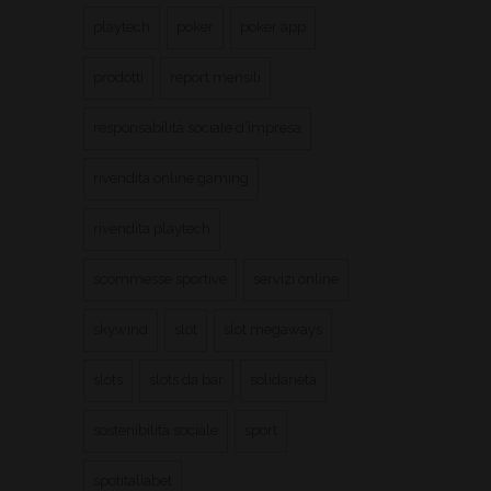
playtech
poker
poker app
prodotti
report mensili
responsabilità sociale d’impresa
rivendita online gaming
rivendita playtech
scommesse sportive
servizi online
skywind
slot
slot megaways
slots
slots da bar
solidarietà
sostenibilità sociale
sport
spotitaliabet