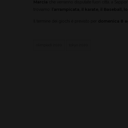
Marcia
che verranno disputate fuori città, a Sapporo
l’arrampicata, il karate, il Baseball, l
troviamo:
domenica 8 a
Il termine dei giochi è previsto per
olimpiadi 2020
tokyo 2020