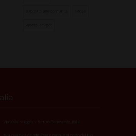
supporto alle comunità
vegas
vincita jackpot
talia
Via XXIV Maggio, 2 82100 Benevento, Italia
199 299 024 da rete fissa e mobile al costo del tuo