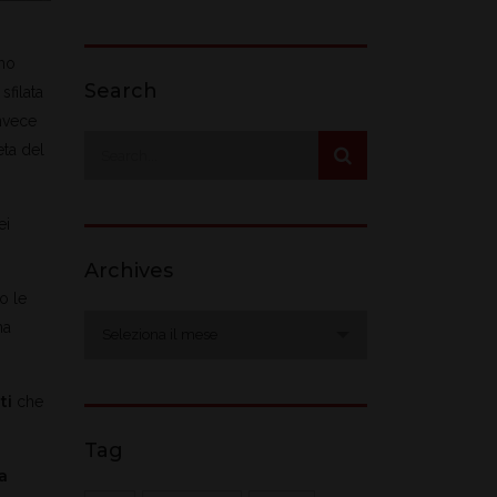
mo
Search
sfilata
nvece
eta del
ei
Archives
o le
Archives
ma
Seleziona il mese
ti
che
Tag
a