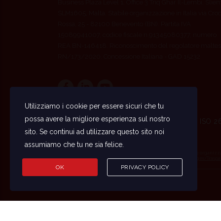
Business Plaza Level 1, Office 3 Triq Ghar Il-Lembi, Slie
SLM1605, Malta. Stabile organizzazione in Italia via Cro
Rossa, 25 - 82100 Benevento (BN). Partita IVA
15089941007, codice fiscale n.91345080377, numero
REA BN-146418. Riconoscimento del regolatore maltes
RN/173/2020. Concessione Italiana - GAD 15232
Utilizziamo i cookie per essere sicuri che tu
possa avere la migliore esperienza sul nostro
ISO 9001 · ISO 2
sito. Se continui ad utilizzare questo sito noi
assumiamo che tu ne sia felice.
Obblighi informativi per le erogazioni pubbliche
In ossequio all’art. 1 comma 125 L. 124/2017, E-Play24 Ita Ltd stabile organizz
https://www.rna.gov.it/RegistroNazionaleTrasparenza/faces/pages/Traspa
OK
PRIVACY POLICY