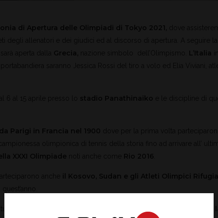
onia di Apertura delle Olimpiadi di Tokyo 2021
,
dove assistere
i degli allenatori e dei giudici ed al discorso di apertura. A seguire la 
Grecia,
L’Italia
sarà aperta dalla
nazione simbolo dell’Olimpismo.
i
 i portabandiera saranno Jessica Rossi del tiro a volo ed Elia Viviani, atl
stadio Panathinaiko
al 6 al 15 aprile presso lo
e le discipline di qu
da Parigi in Francia nel 1900
dove per la prima volta parteciparon
campionessa olimpionica di tennis della storia fino ad arrivare all’ ulti
ella XXXI Olimpiade
Rio 2016
noti anche come
.
il Kosovo, Sudan e gli Atleti Olimpici Rifugia
parteciparono anche
i quest’anno.
Maratone e l
utte le competizioni si svolgeranno a Tokyo, tranne la