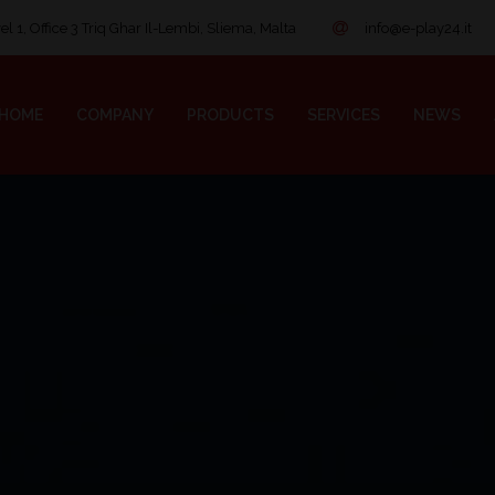
l 1, Office 3 Triq Ghar Il-Lembi, Sliema, Malta
info@e-play24.it
HOME
COMPANY
PRODUCTS
SERVICES
NEWS