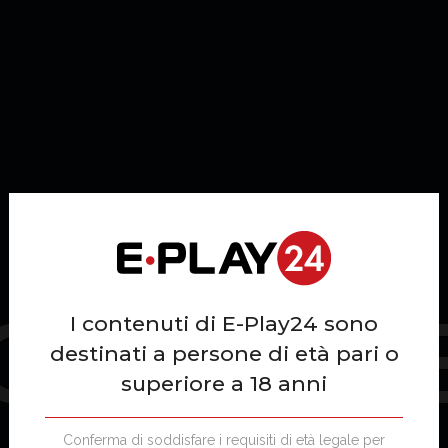
OTTERI
I contenuti di E-Play24 sono
destinati a persone di età pari o
superiore a 18 anni
Conferma di soddisfare i requisiti di età legale per