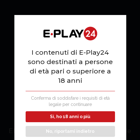
I contenuti di E-Play24
sono destinati a persone
di età pari o superiore a
18 anni
LOTERÍA
Conferma di soddisfare i requisiti di età
legale per continuare
Sì, ho 18 anni o più
El juego más popular y tradicional de
No, riportami indietro
Italia ofrecido en modo online.