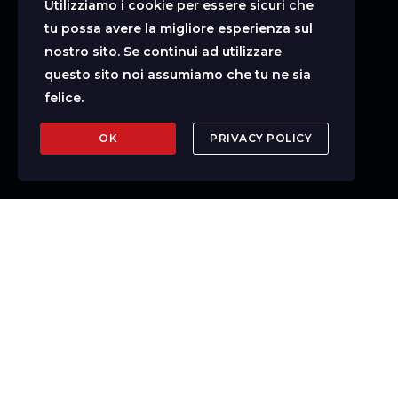
Utilizziamo i cookie per essere sicuri che
tu possa avere la migliore esperienza sul
nostro sito. Se continui ad utilizzare
questo sito noi assumiamo che tu ne sia
felice.
OK
PRIVACY POLICY
50
+
100
+
25
+
DIFERENTES
SORTEOS
TIPOS DE JUEGO
LOTERIAS
MENSUALES