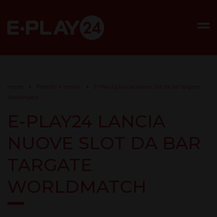
Home
Prodotti e servizi
E-Play24 lancia nuove slot da bar targate
Worldmatch
E-PLAY24 LANCIA
NUOVE SLOT DA BAR
TARGATE
WORLDMATCH