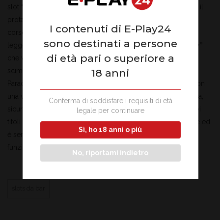
“Sahara”
“Songkran Holidays”
slot
e del colorato
, in cui il
protagonista è il frizzante festival Thailandese dove sono in
I contenuti di E-Play24
corso le celebrazioni per il nuovo anno. Sicuramente più
sono destinati a persone
“Funny Monkey”
leggera ma con una grafica strepitosa è la
di età pari o superiore a
che vede come protagonista una simpatica e dispettosa
scimmietta. Se, invece, si ha voglia di sognare c’è la “Panda
18 anni
Paradise”, una slot a 5 rulli e 3 righe con 10 linee di vincita, con
una volatilità alta e un RTP del 95,95%. Insomma la scelta crea,
Conferma di soddisfare i requisiti di età
sicuramente imbarazzo, visti i temi e la varietà di questi Nuovi
legale per continuare
titoli Worldmatch. E-Play24 è sempre in continua evoluzione ed
Sì, ho 18 anni o più
è sempre pronta a garantire al proprio utente sicurezza,
funzionalità, svago e tanto divertimento.
No, riportami indietro
slots da bar