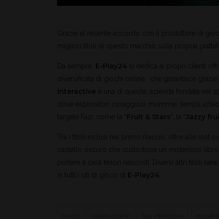
Grazie al recente accordo con il produttore di gio
migliori titoli di questo marchio sulla propria piatta
E-Play24
Da sempre,
si dedica ai propri clienti o
diversificata di giochi online, che garantisce grazi
Interactive
è una di queste, azienda fondata nel 1
dove esploratori coraggiosi, mummie, templi aztechi
Fruit & Stars
Jazzy fru
targate Fazi, come la “
”, la “
Tra i titoli inclusi nel primo rilascio, oltre alle sl
castello oscuro che custodisce un misterioso libro di
portare a casa tesori nascosti. Diversi altri titoli sar
E-Play24
in tutti i siti di gioco di
.
casino
casino online
fazi interactive
nuove s