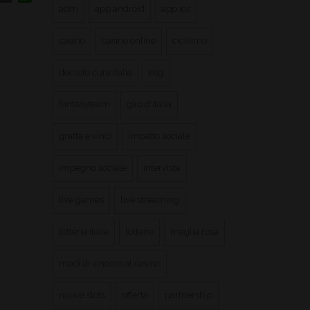
adm
app android
app ios
casino
casino online
ciclismo
decreto cura italia
esg
fantasyteam
giro d'italia
gratta e vinci
impatto sociale
impegno sociale
intervista
live games
live streaming
lotteria italia
lotterie
maglia rosa
modi di vincere al casino
nuove slots
offerta
partnership