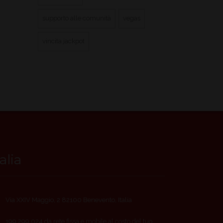
supporto alle comunità
vegas
vincita jackpot
talia
Via XXIV Maggio, 2 82100 Benevento, Italia
199 299 024 da rete fissa e mobile al costo del tuo