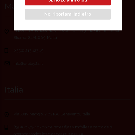
Sì, ho 18 anni o più
Malta
No, riportami indietro
Piazzetta Business Plaza Level 1, Office 3 Triq Ghar Il-Lembi,
Sliema, SLM1605, Malta
(+356) 213 123 15
info@e-play24.it
Italia
Via XXIV Maggio, 2 82100 Benevento, Italia
(+39)0656548768 de redes fijas y móviles a cargo de tu
operador, todos los días de 9:00 a 22:00