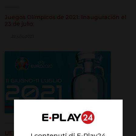
Juegos Olímpicos de 2021: Inauguración el
23 de julio
22 julio 2021
UEFA EURO 2020
I contenuti di E-Play24