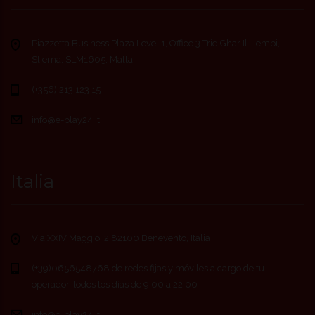
Piazzetta Business Plaza Level 1, Office 3 Triq Ghar Il-Lembi,
Sliema, SLM1605, Malta
(+356) 213 123 15
info@e-play24.it
Italia
Via XXIV Maggio, 2 82100 Benevento, Italia
(+39)0656548768 de redes fijas y móviles a cargo de tu
operador, todos los días de 9:00 a 22:00
info@e-play24.it