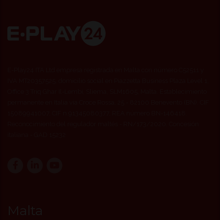
E-Play24 ITA Ltd empresa registrada en Malta con número C52511 y
IVA MT20357525, domicilio social en Piazzetta Business Plaza Level 1,
Office 3 Triq Ghar Il-Lembi, Sliema, SLM1605, Malta. Establecimiento
permanente en Italia vía Croce Rossa, 25 - 82100 Benevento (BN). CIF
15089941007, CIF n.91345080377, REA número BN-146418.
Reconocimiento del regulador maltés - RN/173/2020. Concesión
italiana - GAD 15232
Malta