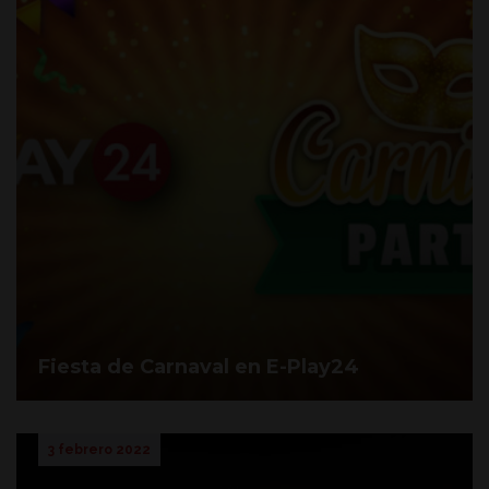
Fiesta de Carnaval en E-Play24
3 febrero 2022