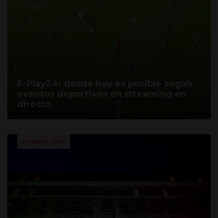
E-Play24: desde hoy es posible seguir
eventos deportivos en streaming en
directo
23 marzo 2020