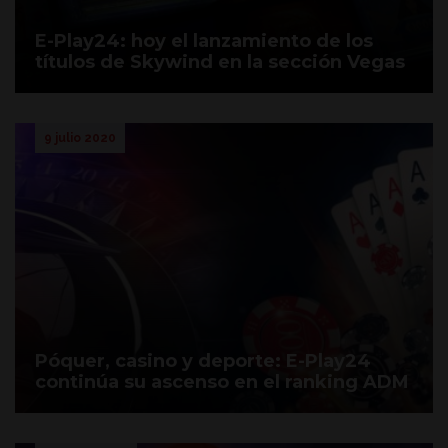
E-Play24: hoy el lanzamiento de los
títulos de Skywind en la sección Vegas
9 julio 2020
Póquer, casino y deporte: E-Play24
continúa su ascenso en el ranking ADM