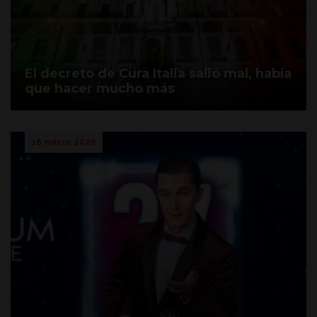
El decreto de Cura Italia salió mal, había
que hacer mucho más
16 marzo 2020