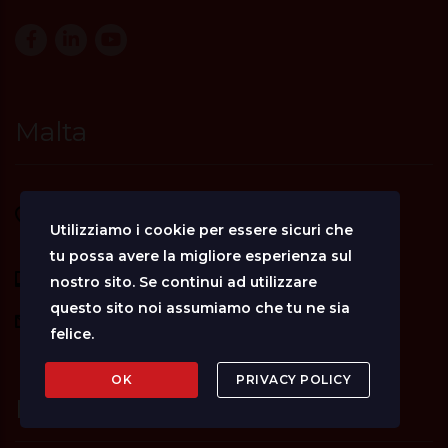
Malta
Piazzetta Business Plaza Level 1, Office 3 Triq Ghar Il-Lembi,
Utilizziamo i cookie per essere sicuri che
Sliema, SLM1605, Malta
tu possa avere la migliore esperienza sul
(+356) 213 123 15
nostro sito. Se continui ad utilizzare
questo sito noi assumiamo che tu ne sia
info@e-play24.it
felice.
OK
PRIVACY POLICY
Italia