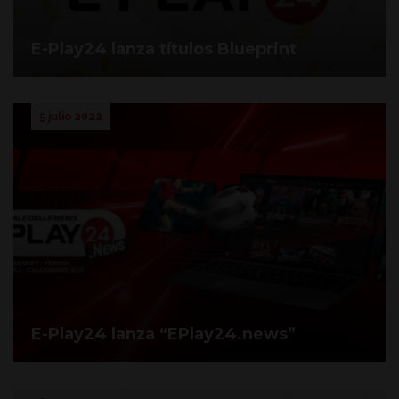
E-Play24 lanza títulos Blueprint
5 julio 2022
E-Play24 lanza “EPlay24.news”