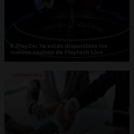
E-Play24: Ya están disponibles los
nuevos casinos de Playtech Live
9 octubre 2019