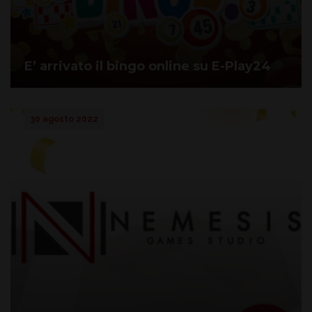
E’ arrivato il bingo online su E-Play24
30 agosto 2022