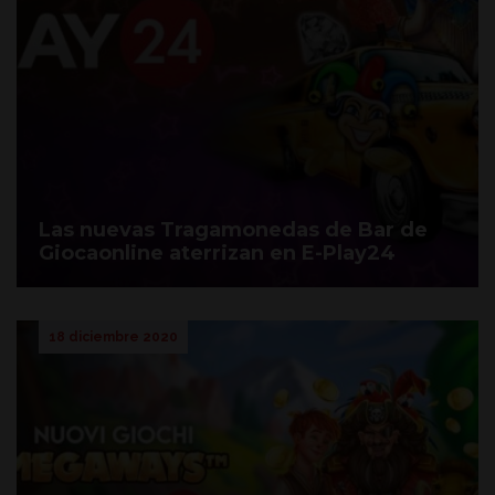
Las nuevas Tragamonedas de Bar de
Giocaonline aterrizan en E-Play24
18 diciembre 2020