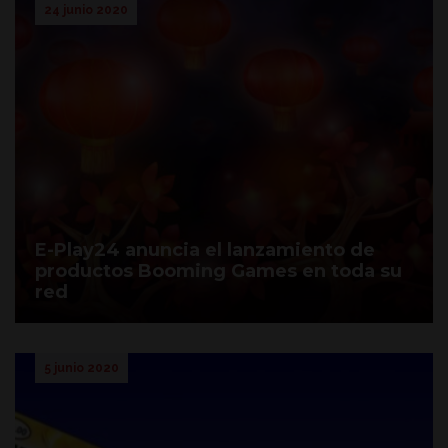
24 junio 2020
E-Play24 anuncia el lanzamiento de
productos Booming Games en toda su
red
5 junio 2020