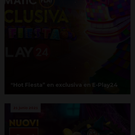
“Hot Fiesta” en exclusiva en E-Play24
21 junio 2021