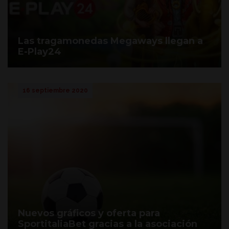
Las tragamonedas Megaways llegan a
E-Play24
16 septiembre 2020
Nuevos gráficos y oferta para
SportitaliaBet gracias a la asociación