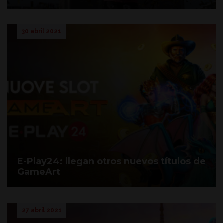
30 abril 2021
E-Play24: llegan otros nuevos títulos de
GameArt
27 abril 2021