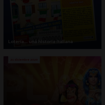
Lotería… una historia italiana
21 diciembre 2020