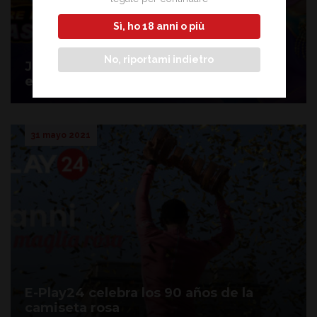
Sì, ho 18 anni o più
No, riportami indietro
Jackpot centrado por más de 120 mil
euros
31 mayo 2021
E-Play24 celebra los 90 años de la
camiseta rosa