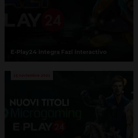
E-Play24 integra Fazi interactivo
15 noviembre 2021