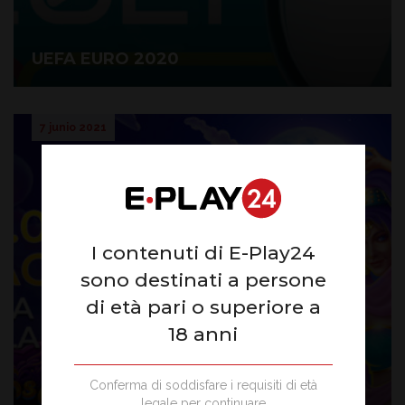
UEFA EURO 2020
7 junio 2021
I contenuti di E-Play24
sono destinati a persone
di età pari o superiore a
18 anni
Conferma di soddisfare i requisiti di età
legale per continuare