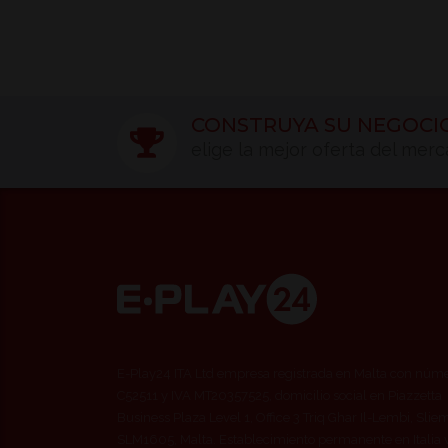
CONSTRUYA SU NEGOCI
elige la mejor oferta del mer
E-Play24 ITA Ltd empresa registrada en Malta con núm
C52511 y IVA MT20357525, domicilio social en Piazzetta
Business Plaza Level 1, Office 3 Triq Ghar Il-Lembi, Slie
SLM1605, Malta. Establecimiento permanente en Italia 