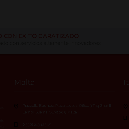
O CON EXITO GARATIZADO
cado con servicios altamente innovadores
Malta
I
Piazzetta Business Plaza Level 1, Office 3 Triq Ghar Il-
ero
Lembi, Sliema, SLM1605, Malta
ma,
(+356) 213 123 15
vía