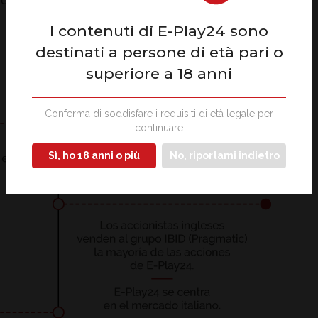
I contenuti di E-Play24 sono
destinati a persone di età pari o
superiore a 18 anni
Conferma di soddisfare i requisiti di età legale per
continuare
Sì, ho 18 anni o più
No, riportami indietro