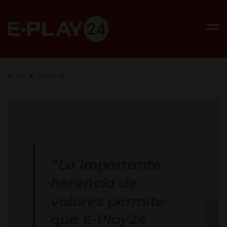
Home
Hacienda
“La importante
herencia de
valores permite
que E-Play24