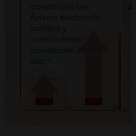
construya un
futuro hecho de
solidez y
crecimiento
constante cada
día.”
A. Tressanti
CEO