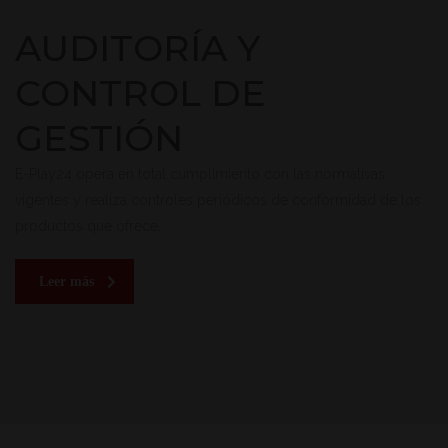
AUDITORÍA Y
CONTROL DE
GESTIÓN
E-Play24 opera en total cumplimiento con las normativas
vigentes y realiza controles periódicos de conformidad de los
productos que ofrece.
Leer más