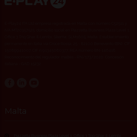
E-Play24 ITA Ltd empresa registrada en Malta con número C52511 y
IVA MT20357525, domicilio social en Piazzetta Business Plaza Level 1,
Office 3 Triq Ghar Il-Lembi, Sliema, SLM1605, Malta. Establecimiento
permanente en Italia vía Croce Rossa, 25 - 82100 Benevento (BN). CIF
15089941007, CIF n.91345080377, REA número BN-146418.
Reconocimiento del regulador maltés - RN/173/2020. Concesión
italiana - GAD 15232
Malta
Piazzetta Business Plaza Level 1, Office 3 Triq Ghar Il-Lembi,