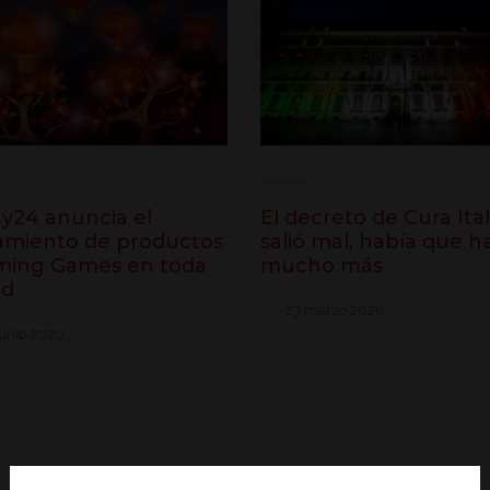
ay24 anuncia el
El decreto de Cura Ital
amiento de productos
salió mal, había que h
ing Games en toda
mucho más
ed
23 marzo 2020
unio 2020