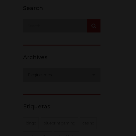
Search
Archives
Archives
Elegir el mes
Etiquetas
bingo
blueprint gaming
casino