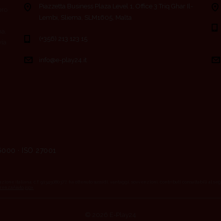
Piazzetta Business Plaza Level 1, Office 3 Triq Ghar Il-
ero
Lembi, Sliema, SLM1605, Malta
ma,
(+356) 213 123 15
vía
info@e-play24.it
6000 · ISO 27001
azione italiana, c.f. 91345080377, ha ottenuto sussidi, vantaggi, sovvenzioni, contributi consultabili al se
renzaAiuto.jspx
© 2026 E-Play24