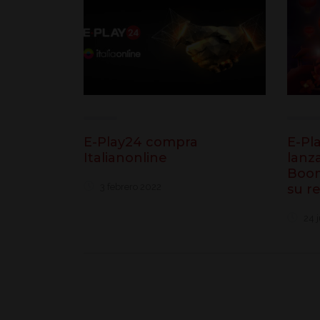
E-Play24 compra
E-Pl
Italianonline
lanz
Boom
3 febrero 2022
su r
24 j