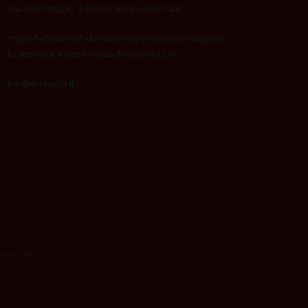
Via XXIV Maggio, 2 82100 Benevento, Italia
(+39)0656548768 de redes fijas y móviles a cargo de
tu operador, todos los días de 9:00 a 22:00
info@e-play24.it
guente link: