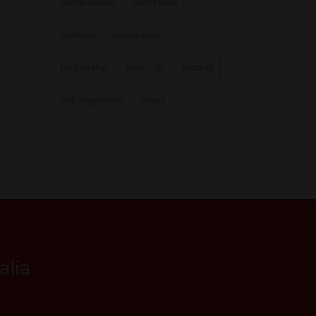
casino online
giro d'italia
nemesis
nuove slots
partnership
play'n go
prodotti
slot megaways
vegas
talia