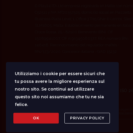
E-Play24 ITA Ltd empresa registrada en Malta con núm
C52511 y IVA MT20357525, domicilio social en Piazzetta
Business Plaza Level 1, Office 3 Triq Ghar Il-Lembi, Slie
SLM1605, Malta. Establecimiento permanente en Italia 
Croce Rossa, 25 - 82100 Benevento (BN). CIF
15089941007, CIF n.91345080377, REA número BN-
146418. Reconocimiento del regulador maltés -
RN/173/2020. Concesión italiana - GAD 15232
Utilizziamo i cookie per essere sicuri che
tu possa avere la migliore esperienza sul
nostro sito. Se continui ad utilizzare
ISO 9001 · ISO 2
questo sito noi assumiamo che tu ne sia
felice.
Obblighi informativi per le erogazioni pubbliche
In ossequio all’art. 1 comma 125 L. 124/2017, E-Play24 Ita Ltd stabile organizz
https://www.rna.gov.it/RegistroNazionaleTrasparenza/faces/pages/Traspa
OK
PRIVACY POLICY