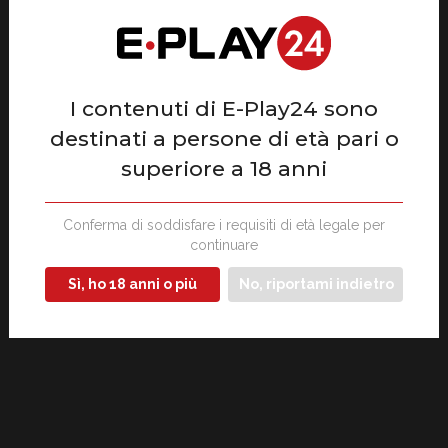
I contenuti di E-Play24 sono
destinati a persone di età pari o
superiore a 18 anni
Conferma di soddisfare i requisiti di età legale per
continuare
Sì, ho 18 anni o più
No, riportami indietro