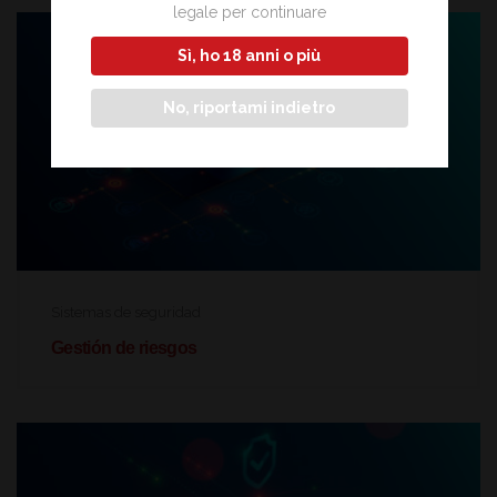
legale per continuare
Sì, ho 18 anni o più
No, riportami indietro
Sistemas de seguridad
Gestión de riesgos