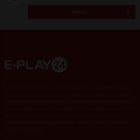
Affiliati
E-Play24 ITA Ltd empresa registrada en Malta con número C52511 y
IVA MT20357525, domicilio social en Piazzetta Business Plaza Level 1,
Office 3 Triq Ghar Il-Lembi, Sliema, SLM1605, Malta. Establecimiento
permanente en Italia vía Croce Rossa, 25 - 82100 Benevento (BN). CIF
15089941007, CIF n.91345080377, REA número BN-146418.
Reconocimiento del regulador maltés - RN/173/2020. Concesión
italiana - GAD 15232