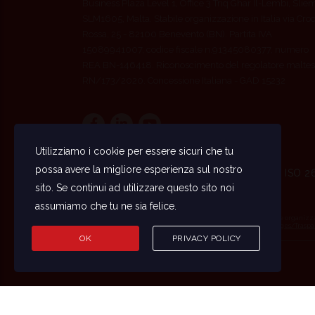
Business Plaza Level 1, Office 3 Triq Ghar Il-Lembi, Slie
SLM1605, Malta. Stabile organizzazione in Italia via Cro
Rossa, 25 - 82100 Benevento (BN). Partita IVA
15089941007, codice fiscale n.91345080377, numero
REA BN-146418. Riconoscimento del regolatore maltes
RN/173/2020. Concessione Italiana - GAD 15232
Utilizziamo i cookie per essere sicuri che tu
possa avere la migliore esperienza sul nostro
ISO 9001 · ISO 2
sito. Se continui ad utilizzare questo sito noi
assumiamo che tu ne sia felice.
Obblighi informativi per le erogazioni pubbliche
In ossequio all’art. 1 comma 125 L. 124/2017, E-Play24 Ita Ltd stabile organizz
https://www.rna.gov.it/RegistroNazionaleTrasparenza/faces/pages/Traspa
OK
PRIVACY POLICY