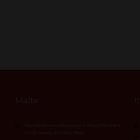
Malta
I
Piazzetta Business Plaza Level 1, Office 3 Triq Ghar Il-
Lembi, Sliema, SLM1605, Malta