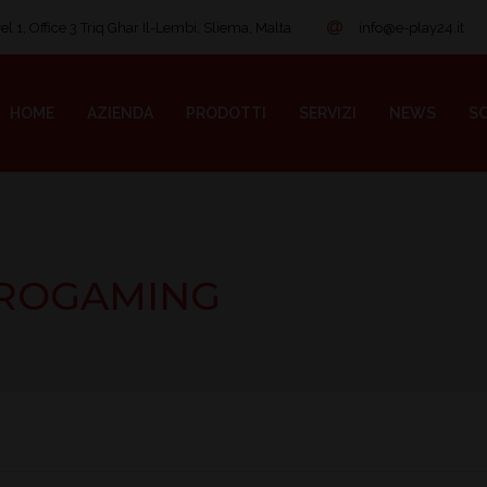
l 1, Office 3 Triq Ghar Il-Lembi, Sliema, Malta
info@e-play24.it
HOME
AZIENDA
PRODOTTI
SERVIZI
NEWS
SO
ICROGAMING