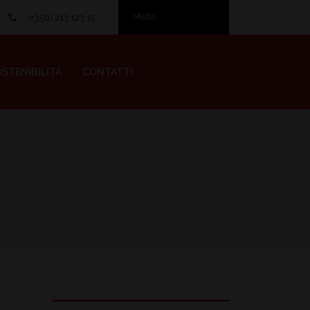
Malta
(+356) 213 123 15
STENIBILITÀ
CONTATTI