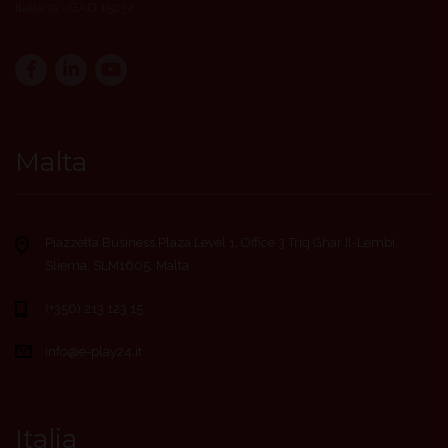
italiana - GAD 15232
Malta
Piazzetta Business Plaza Level 1, Office 3 Triq Ghar Il-Lembi,
Sliema, SLM1605, Malta
(+356) 213 123 15
info@e-play24.it
Italia